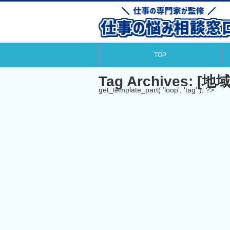
TOP
Tag Archives:
[地域
get_template_part( 'loop', 'tag' ); ?>