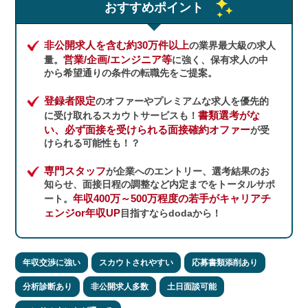
おすすめポイント
非公開求人を含む約30万件以上
の業界最大級の求人
営業/企画/エンジニア等
量。
に強く、保有求人の中
から希望通りの条件の転職先をご提案。
登録者限定
のオファーやプレミアムな求人を優先的
書類選考がな
に受け取れるスカウトサービスも！
い、必ず面接を受けられる面接確約オファー
が受
けられる可能性も！？
専門スタッフ
が企業へのエントリー、選考結果のお
知らせ、面接日程の調整など内定までをトータルサポ
年収400万～500万程度の若手がキャリアチ
ート。
ェンジor年収UP
目指すならdodaから！
年収交渉に強い
スカウトされやすい
応募書類添削あり
分析診断あり
非公開求人多数
土日面談可能