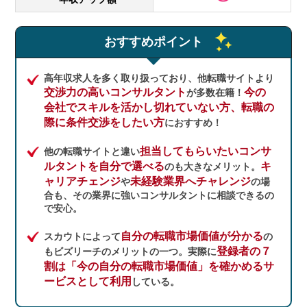
おすすめポイント
高年収求人を多く取り扱っており、他転職サイトより
交渉力の高いコンサルタント
今の
が多数在籍！
会社でスキルを活かし切れていない方、転職の
際に条件交渉をしたい方
におすすめ！
担当してもらいたいコンサ
他の転職サイトと違い
ルタントを自分で選べる
キ
のも大きなメリット。
ャリアチェンジ
未経験業界へチャレンジ
や
の場
合も、その業界に強いコンサルタントに相談できるの
で安心。
自分の転職市場価値が分かる
スカウトによって
の
登録者の７
もビズリーチのメリットの一つ。実際に
割は「今の自分の転職市場価値」を確かめるサ
ービスとして利用
している。