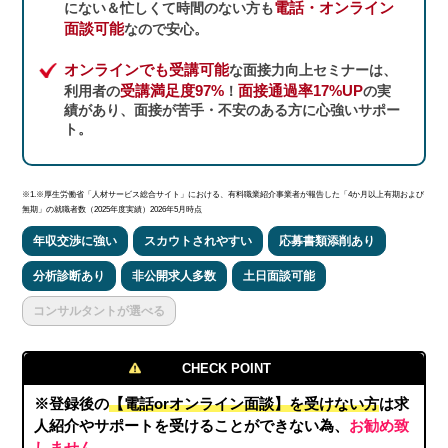
電話・オンライン
にない＆忙しくて時間のない方も
面談可能
なので安心。
オンラインでも受講可能
な面接力向上セミナーは、
受講満足度97%
面接通過率17%UP
利用者の
！
の実
績があり、面接が苦手・不安のある方に心強いサポー
ト。
※1.※厚生労働省「人材サービス総合サイト」における、有料職業紹介事業者が報告した「4か月以上有期および
無期」の就職者数（2025年度実績）2026年5月時点
年収交渉に強い
スカウトされやすい
応募書類添削あり
分析診断あり
非公開求人多数
土日面談可能
コンサルタントが選べる
CHECK POINT
※登録後の
【電話orオンライン面談】を受けない方
は求
人紹介やサポートを受けることができない為、
お勧め致
しません。