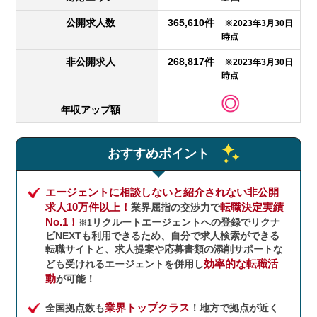
公開求人数
365,610件
※2023年3月30日
時点
非公開求人
268,817件
※2023年3月30日
時点
年収アップ額
おすすめポイント
エージェントに相談しないと紹介されない非公開
求人10万件以上！
転職決定実績
業界屈指の交渉力で
No.1！
リクルートエージェントへの登録でリクナ
※1
ビNEXTも利用できるため、自分で求人検索ができる
転職サイトと、求人提案や応募書類の添削サポートな
効率的な転職活
ども受けれるエージェントを併用し
動
が可能！
業界トップクラス
全国拠点数も
！地方で拠点が近く