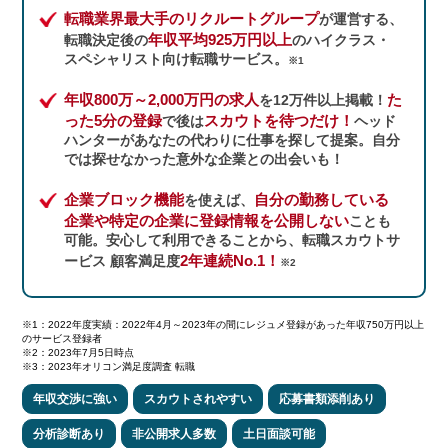
転職業界最大手のリクルートグループ
が運営する、
年収平均925万円以上
転職決定後の
のハイクラス・
スペシャリスト向け転職サービス。
※1
年収800万～2,000万円の求人
た
を12万件以上掲載！
った5分の登録
スカウトを待つだけ！
で後は
ヘッド
ハンターがあなたの代わりに仕事を探して提案。自分
では探せなかった意外な企業との出会いも！
企業ブロック機能
自分の勤務している
を使えば、
企業や特定の企業に登録情報を公開しない
ことも
可能。安心して利用できることから、転職スカウトサ
2年連続No.1！
ービス 顧客満足度
※2
※1：2022年度実績：2022年4月～2023年の間にレジュメ登録があった年収750万円以上
のサービス登録者
※2：2023年7月5日時点
※3：2023年オリコン満足度調査 転職
年収交渉に強い
スカウトされやすい
応募書類添削あり
分析診断あり
非公開求人多数
土日面談可能