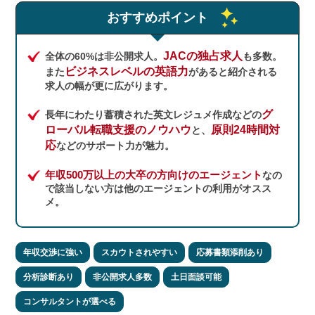
おすすめポイント
JACの独占求人
全体の60%は非公開求人。
も多数。
ビジネスレベルの英語力
また
があると紹介される
求人の幅が更に広がります。
グ
長年にわたり蓄積された英文レジュメ作成などの
ローバル転職支援のノウハウ
原則24時間対
と、
応
などのサポート力が魅力。
年収500万以上の大卒の方向けのエージェント
なの
で該当しない方は他のエージェントの利用がオスス
メ。
年収交渉に強い
スカウトされやすい
応募書類添削あり
分析診断あり
非公開求人多数
土日面談可能
コンサルタントが選べる