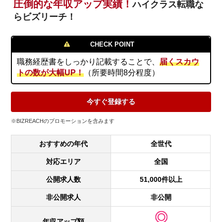
圧倒的な年収アップ実績！
ハイクラス転職な
らビズリーチ！
CHECK POINT
職務経歴書をしっかり記載することで、
届くスカウ
トの数が大幅UP！
（所要時間8分程度）
今すぐ登録する
※BIZREACH
のプロモーションを含みます
おすすめの年代
全世代
対応エリア
全国
公開求人数
51,000件以上
非公開求人
非公開
年収アップ額