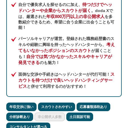
待つだけでヘッ
自分で優良求人を探せるのに加え、
ドハンターや企業からスカウトが届く
。doda Xで
年収800万円以上の非公開求人
は、厳選された
を多
数紹介できるため、希望に合う企業に出会うことも可
能！
パーソルキャリアが運営。登録された職務経歴書のス
考え
キルや経験に興味を持ったヘッドハンターから、
てもいなかったポジションのスカウト
が届くこと
自分では気づかなかったスキルやキャリアが
も！
発見できる
のも魅力！
ス
面倒な交渉や手続きはヘッドハンターが代行可能！
カウトを待つだけで良いヘッドハンティングサー
ビス
と併せて利用するのがおすすめ！
年収交渉に強い
スカウトされやすい
応募書類添削あり
分析診断あり
非公開求人多数
土日面談可能
コンサルタントが選べる