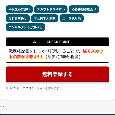
年収交渉に強い
スカウトされやすい
応募書類添削あり
分析診断あり
非公開求人多数
土日面談可能
コンサルタントが選べる
CHECK POINT
職務経歴書をしっかり記載することで、
届くスカウ
トの数が大幅UP！
（所要時間8分程度）
無料登録する
※BIZREACH
のプロモーションを含みます
>
>