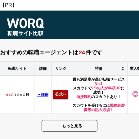
【PR】
おすすめの転職エージェントは
24
件です
転職サイト
詳細
リンク
特徴
求人
最も満足度が高い転職サービス
No.1
スカウトで
2/3の人が年収UP
に
成功！
公式へ
▼詳細
面接確約
のスカウトあり！
スカウトを受けるには
職務経歴
書等の記入必須！
＋ もっと見る