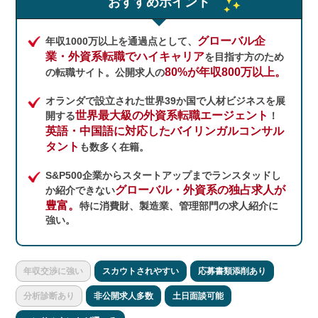
おすすめポイント
グローバル企
年収1000万以上を通過点として、
業・外資系転職でハイキャリア
を目指す方のため
80%が年収800万以上。
の転職サイト。公開求人の
オランダで設立された世界39か国で人材ビジネスを展
世界最大級の外資系転職エージェント
開する
！
英語・中国語に対応したバイリンガルコンサル
タント
も数多く在籍。
S&P500企業からスタートアップまでランスタッドし
グローバル・外資系の独占求人が
か紹介できない
豊富。
特に消費財、製造業、管理部門の求人紹介に
強い。
年収交渉に強い
スカウトされやすい
応募書類添削あり
分析診断あり
非公開求人多数
土日面談可能