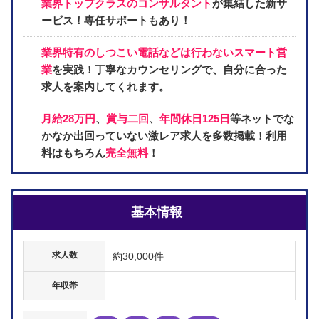
業界トップクラスのコンサルタント
が集結した新サ
ービス！専任サポートもあり！
業界特有のしつこい電話などは行わないスマート営
業
を実践！丁寧なカウンセリングで、自分に合った
求人を案内してくれます。
月給28万円
、
賞与二回
、
年間休日125日
等ネットでな
かなか出回っていない激レア求人を多数掲載！利用
料はもちろん
完全無料
！
基本情報
求人数
約30,000件
年収帯