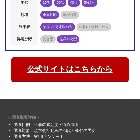
年代
20代
30代
40代
50代～
地域
全国対応
地域特化
利用者
年収600万未満の方
年収600万以上の方
得意分野
総合型
業界特化型
公式サイトはこちらから
＜調査概要詳細＞
調査目的：仕事の満足度・悩み調査
調査対象：現在会社勤めの20代～40代の男女
調査方法：WEBアンケート