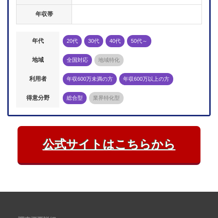
年収帯
年代
20代
30代
40代
50代～
地域
全国対応
地域特化
利用者
年収600万未満の方
年収600万以上の方
得意分野
総合型
業界特化型
公式サイトはこちらから