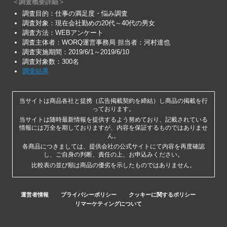
＜調査概要詳細＞
調査目的：仕事の満足度・悩み調査
調査対象：現在会社勤めの20代～40代の男女
調査方法：WEBアンケート
調査主体者：WORQ運営事務局 担当者：河村達也
調査実施期間：2019/6/1～2019/6/10
調査対象数：300名
調査結果
当サイトは商品各社と提携（広告掲載契約を締結）し商品の掲載を行
っております。
当サイトは随時最新情報を提供するよう努めており、記載されている
情報には万全を期しておりますが、内容を保証するものではありませ
ん。
各商品につきましては、提供会社の公式サイトにて内容を再度確認
し、ご自身の判断、責任の上、お申込みください。
比較表の並び順は商品の優劣を示したものではありません。
運営者情報
プライバシーポリシー
クッキーに関するポリシー
リマーケティングについて